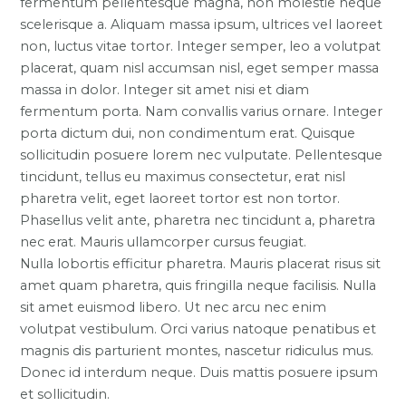
fermentum pellentesque magna, non molestie neque
scelerisque a. Aliquam massa ipsum, ultrices vel laoreet
non, luctus vitae tortor. Integer semper, leo a volutpat
placerat, quam nisl accumsan nisl, eget semper massa
massa in dolor. Integer sit amet nisi et diam
fermentum porta. Nam convallis varius ornare. Integer
porta dictum dui, non condimentum erat. Quisque
sollicitudin posuere lorem nec vulputate. Pellentesque
tincidunt, tellus eu maximus consectetur, erat nisl
pharetra velit, eget laoreet tortor est non tortor.
Phasellus velit ante, pharetra nec tincidunt a, pharetra
nec erat. Mauris ullamcorper cursus feugiat.
Nulla lobortis efficitur pharetra. Mauris placerat risus sit
amet quam pharetra, quis fringilla neque facilisis. Nulla
sit amet euismod libero. Ut nec arcu nec enim
volutpat vestibulum. Orci varius natoque penatibus et
magnis dis parturient montes, nascetur ridiculus mus.
Donec id interdum neque. Duis mattis posuere ipsum
et sollicitudin.