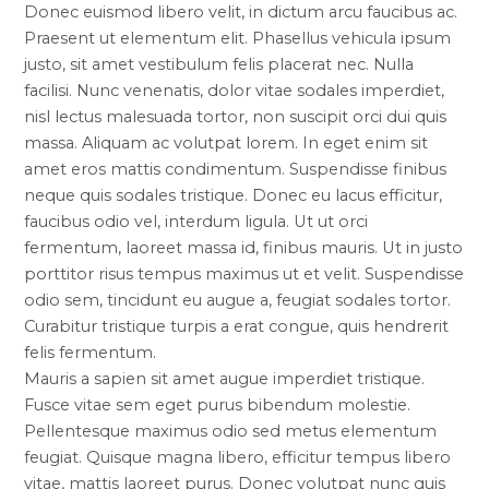
Donec euismod libero velit, in dictum arcu faucibus ac.
Praesent ut elementum elit. Phasellus vehicula ipsum
justo, sit amet vestibulum felis placerat nec. Nulla
facilisi. Nunc venenatis, dolor vitae sodales imperdiet,
nisl lectus malesuada tortor, non suscipit orci dui quis
massa. Aliquam ac volutpat lorem. In eget enim sit
amet eros mattis condimentum. Suspendisse finibus
neque quis sodales tristique. Donec eu lacus efficitur,
faucibus odio vel, interdum ligula. Ut ut orci
fermentum, laoreet massa id, finibus mauris. Ut in justo
porttitor risus tempus maximus ut et velit. Suspendisse
odio sem, tincidunt eu augue a, feugiat sodales tortor.
Curabitur tristique turpis a erat congue, quis hendrerit
felis fermentum.
Mauris a sapien sit amet augue imperdiet tristique.
Fusce vitae sem eget purus bibendum molestie.
Pellentesque maximus odio sed metus elementum
feugiat. Quisque magna libero, efficitur tempus libero
vitae, mattis laoreet purus. Donec volutpat nunc quis